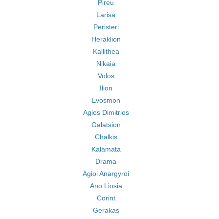
Pireu
Larisa
Peristeri
Heraklion
Kallithea
Nikaia
Volos
Ilion
Evosmon
Agios Dimitrios
Galatsion
Chalkis
Kalamata
Drama
Agioi Anargyroi
Ano Liosia
Corint
Gerakas