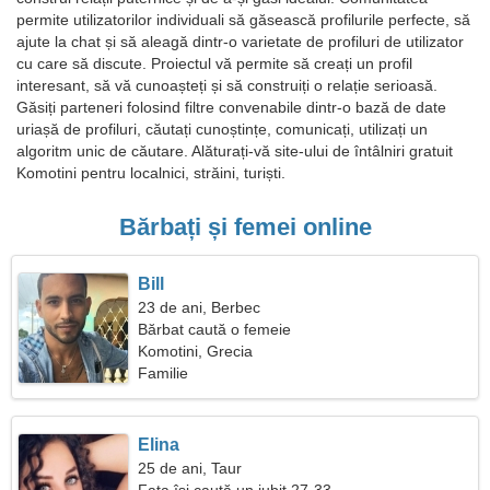
permite utilizatorilor individuali să găsească profilurile perfecte, să
ajute la chat și să aleagă dintr-o varietate de profiluri de utilizator
cu care să discute. Proiectul vă permite să creați un profil
interesant, să vă cunoașteți și să construiți o relație serioasă.
Găsiți parteneri folosind filtre convenabile dintr-o bază de date
uriașă de profiluri, căutați cunoștințe, comunicați, utilizați un
algoritm unic de căutare. Alăturați-vă site-ului de întâlniri gratuit
Komotini pentru localnici, străini, turiști.
Bărbați și femei online
Bill
23 de ani, Berbec
Bărbat caută o femeie
Komotini, Grecia
Familie
Elina
25 de ani, Taur