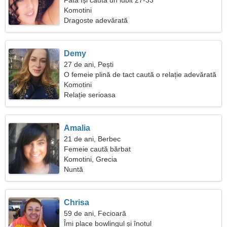
Fata își caută un iubit 27-33
Komotini
Dragoste adevărată
Demy
27 de ani, Pești
O femeie plină de tact caută o relație adevărată
Komotini
Relație serioasa
Amalia
21 de ani, Berbec
Femeie caută bărbat
Komotini, Grecia
Nuntă
Chrisa
59 de ani, Fecioară
Îmi place bowlingul și înotul