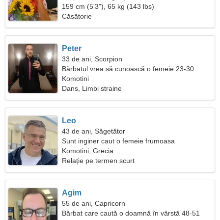
159 cm (5'3"), 65 kg (143 lbs)
Căsătorie
Peter
33 de ani, Scorpion
Bărbatul vrea să cunoască o femeie 23-30
Komotini
Dans, Limbi straine
Leo
43 de ani, Săgetător
Sunt inginer caut o femeie frumoasa
Komotini, Grecia
Relație pe termen scurt
Agim
55 de ani, Capricorn
Bărbat care caută o doamnă în vârstă 48-51