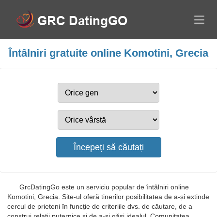
Întâlniri gratuite online Komotini, Grecia
GrcDatingGo este un serviciu popular de întâlniri online
Komotini, Grecia. Site-ul oferă tinerilor posibilitatea de a-și extinde
cercul de prieteni în funcție de criteriile dvs. de căutare, de a
construi relații puternice și de a-și găsi idealul. Comunitatea