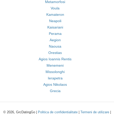
Metamorfosi
Voula
Kamateron
Neapoli
Kaisariani
Perama
Aegion
Naousa
Orestias
Agios Ioannis Rentis
Menemeni
Missolonghi
Ierapetra
Agios Nikolaos
Grecia
© 2026, GrcDatingGo |
Politica de confidentialitate
|
Termeni de utilizare
|