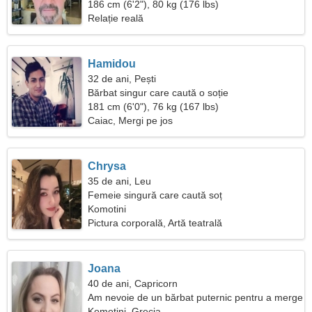
186 cm (6'2"), 80 kg (176 lbs)
Relație reală
Hamidou
32 de ani, Pești
Bărbat singur care caută o soție
181 cm (6'0"), 76 kg (167 lbs)
Caiac, Mergi pe jos
Chrysa
35 de ani, Leu
Femeie singură care caută soț
Komotini
Pictura corporală, Artă teatrală
Joana
40 de ani, Capricorn
Am nevoie de un bărbat puternic pentru a merge
împreună
Komotini, Grecia