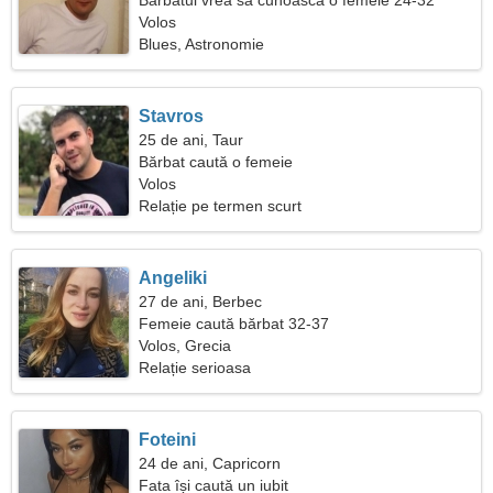
Bărbatul vrea să cunoască o femeie 24-32
Volos
Blues, Astronomie
Stavros
25 de ani, Taur
Bărbat caută o femeie
Volos
Relație pe termen scurt
Angeliki
27 de ani, Berbec
Femeie caută bărbat 32-37
Volos, Grecia
Relație serioasa
Foteini
24 de ani, Capricorn
Fata își caută un iubit