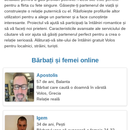
pentru a flirta cu fete singure. Găsește-ți partenerul de viață și
construiește o relație puternică cu el. Răsfoiește profilurile altor
utilizatori pentru a alege un partener și a face cunoștințe
interesante. Proiectul vă ajută să participați la întâlniri romantice și
să vă faceți noi prieteni. Caracteristicile avansate ale serviciului de
căutare vă vor ajuta să găsiți partenerul perfect pentru a crea o
relație serioasă. Alăturați-vă site-ului de întâlniri gratuit Volos
pentru localnici, străini, turiști.
Bărbați și femei online
Apostolis
57 de ani, Balanta
Bărbat care caută o doamnă în vârstă
Volos, Grecia
Relație reală
Igem
34 de ani, Pești