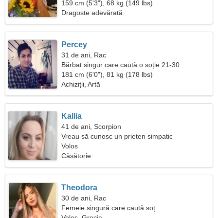
159 cm (5'3"), 68 kg (149 lbs)
Dragoste adevărată
Percey
31 de ani, Rac
Bărbat singur care caută o soție 21-30
181 cm (6'0"), 81 kg (178 lbs)
Achiziții, Artă
Kallia
41 de ani, Scorpion
Vreau să cunosc un prieten simpatic
Volos
Căsătorie
Theodora
30 de ani, Rac
Femeie singură care caută soț
Volos, Grecia