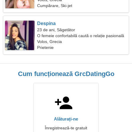
Cumpărare, Ski-jet
Despina
23 de ani, Săgetător
O femeie confortabilă caută o relație pasională
Volos, Grecia
Prietenie
Cum funcționează GrcDatingGo
Alăturați-ne
Înregistrează-te gratuit