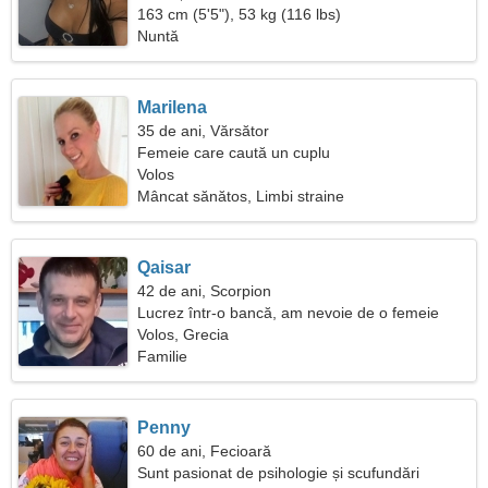
163 cm (5'5"), 53 kg (116 lbs)
Nuntă
Marilena
35 de ani, Vărsător
Femeie care caută un cuplu
Volos
Mâncat sănătos, Limbi straine
Qaisar
42 de ani, Scorpion
Lucrez într-o bancă, am nevoie de o femeie
excepțională
Volos, Grecia
Familie
Penny
60 de ani, Fecioară
Sunt pasionat de psihologie și scufundări