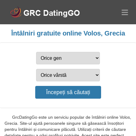
Întâlniri gratuite online Volos, Grecia
GrcDatingGo este un serviciu popular de întâlniri online Volos,
Grecia. Site-ul ajută persoanele singure să găsească însoțitori
pentru întâlniri și comunicare plăcută. Utilizați criterii de căutare
detaliate pentru a găsi profiluri potrivite. Acest site este perfect