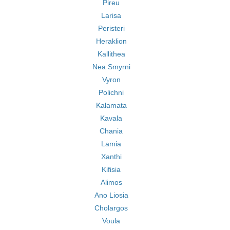
Pireu
Larisa
Peristeri
Heraklion
Kallithea
Nea Smyrni
Vyron
Polichni
Kalamata
Kavala
Chania
Lamia
Xanthi
Kifisia
Alimos
Ano Liosia
Cholargos
Voula