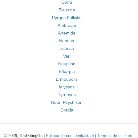
Corfu
Eleusina
Pyrgos Kallistis
Ambracia
Artemida
Naousa
Edessa
Vari
Nauplion
Efkarpia
Ermoupolis
Ialyssos
Tyrnavos
Neon Psychikon
Grecia
© 2026, GrcDatingGo |
Politica de confidentialitate
|
Termeni de utilizare
|