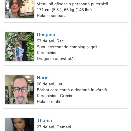
Vreau să găsesc o persoană puternică
171 cm (5'8"), 66 kg (145 lbs)
Relație serioasa
Despina
57 de ani, Rac
Sunt interesat de camping și golf
Keratsinion
Dragoste adevărată
Haris
60 de ani, Leu
Bărbat care caută o doamnă în vârstă
Keratsinion, Grecia
Relație reală
Thania
27 de ani, Gemeni