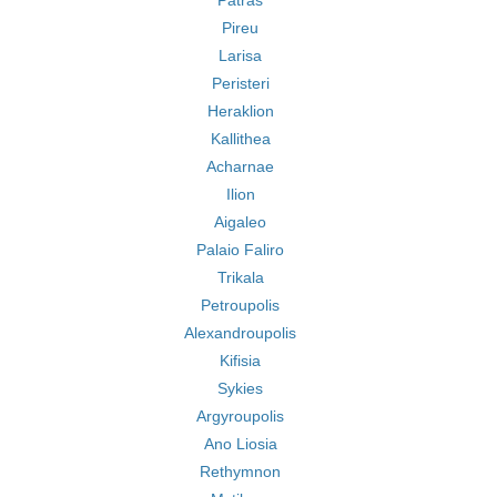
Patras
Pireu
Larisa
Peristeri
Heraklion
Kallithea
Acharnae
Ilion
Aigaleo
Palaio Faliro
Trikala
Petroupolis
Alexandroupolis
Kifisia
Sykies
Argyroupolis
Ano Liosia
Rethymnon