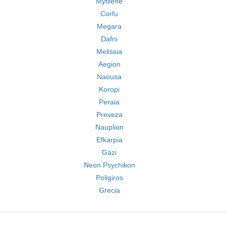
Mytilene
Corfu
Megara
Dafni
Melissia
Aegion
Naousa
Koropi
Peraia
Preveza
Nauplion
Efkarpia
Gazi
Neon Psychikon
Poligiros
Grecia