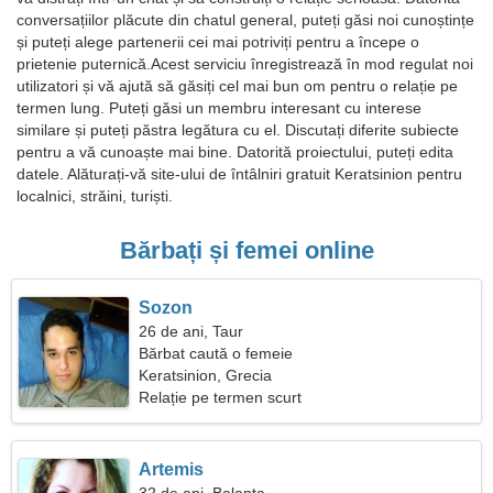
conversațiilor plăcute din chatul general, puteți găsi noi cunoștințe
și puteți alege partenerii cei mai potriviți pentru a începe o
prietenie puternică.Acest serviciu înregistrează în mod regulat noi
utilizatori și vă ajută să găsiți cel mai bun om pentru o relație pe
termen lung. Puteți găsi un membru interesant cu interese
similare și puteți păstra legătura cu el. Discutați diferite subiecte
pentru a vă cunoaște mai bine. Datorită proiectului, puteți edita
datele. Alăturați-vă site-ului de întâlniri gratuit Keratsinion pentru
localnici, străini, turiști.
Bărbați și femei online
Sozon
26 de ani, Taur
Bărbat caută o femeie
Keratsinion, Grecia
Relație pe termen scurt
Artemis