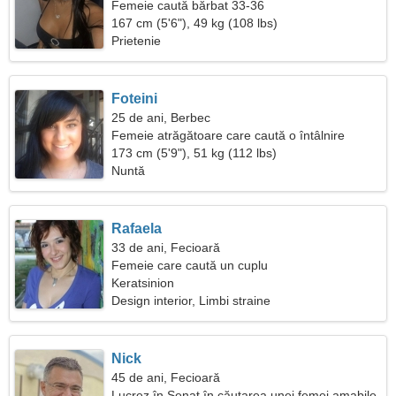
Femeie caută bărbat 33-36
167 cm (5'6"), 49 kg (108 lbs)
Prietenie
Foteini
25 de ani, Berbec
Femeie atrăgătoare care caută o întâlnire
173 cm (5'9"), 51 kg (112 lbs)
Nuntă
Rafaela
33 de ani, Fecioară
Femeie care caută un cuplu
Keratsinion
Design interior, Limbi straine
Nick
45 de ani, Fecioară
Lucrez în Senat în căutarea unei femei amabile