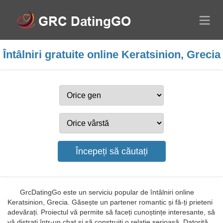
Întâlniri gratuite online Keratsinion, Grecia
GrcDatingGo este un serviciu popular de întâlniri online
Keratsinion, Grecia. Găsește un partener romantic și fă-ți prieteni
adevărați. Proiectul vă permite să faceți cunoștințe interesante, să
vă distrați într-un chat și să construiți o relație serioasă. Datorită