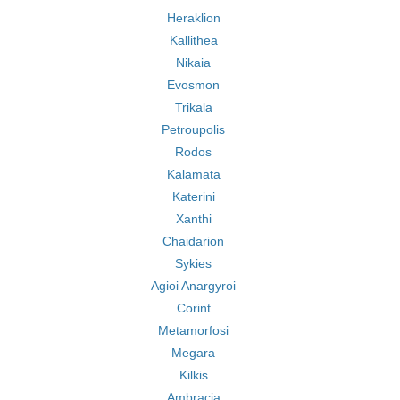
Heraklion
Kallithea
Nikaia
Evosmon
Trikala
Petroupolis
Rodos
Kalamata
Katerini
Xanthi
Chaidarion
Sykies
Agioi Anargyroi
Corint
Metamorfosi
Megara
Kilkis
Ambracia