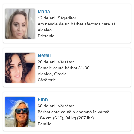
Maria
42 de ani, Săgetător
Am nevoie de un bărbat afectuos care să
călătorească împreună
Aigaleo
Prietenie
Nefeli
26 de ani, Vărsător
Femeie caută bărbat 31-36
Aigaleo, Grecia
Căsătorie
Finn
60 de ani, Vărsător
Bărbat care caută o doamnă în vârstă
184 cm (6'1"), 94 kg (207 lbs)
Familie