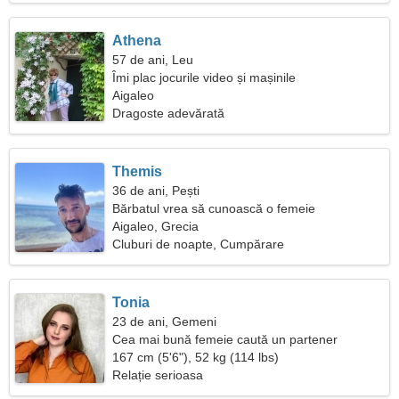
Athena
57 de ani, Leu
Îmi plac jocurile video și mașinile
Aigaleo
Dragoste adevărată
Themis
36 de ani, Pești
Bărbatul vrea să cunoască o femeie
Aigaleo, Grecia
Cluburi de noapte, Cumpărare
Tonia
23 de ani, Gemeni
Cea mai bună femeie caută un partener
167 cm (5'6"), 52 kg (114 lbs)
Relație serioasa