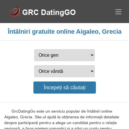
Întâlniri gratuite online Aigaleo, Grecia
GrcDatingGo este un serviciu popular de întâlniri online
Aigaleo, Grecia. Site-ul ajută la obținerea de informații detaliate
despre participanți pentru a alege un candidat pentru o relație
serioasă, a face prieteni romantici și a găsi un cuplu pentru