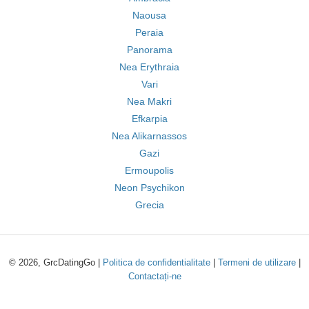
Naousa
Peraia
Panorama
Nea Erythraia
Vari
Nea Makri
Efkarpia
Nea Alikarnassos
Gazi
Ermoupolis
Neon Psychikon
Grecia
© 2026, GrcDatingGo |
Politica de confidentialitate
|
Termeni de utilizare
|
Contactați-ne